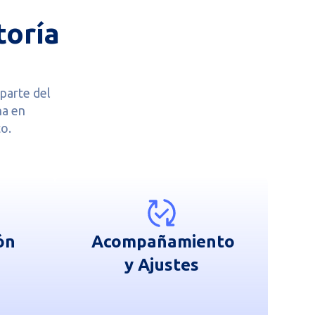
toría
parte del
na en
o.
ón
Acompañamiento
y Ajustes