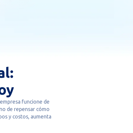
l:
oy
u empresa funcione de
 sino de repensar cómo
pos y costos, aumenta