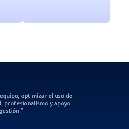
quipo, optimizar el uso de
“Con el acompa
il, profesionalismo y apoyo
Salesforce y 
gestión.”