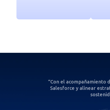
mizar el uso de
“Con el acompañamiento de
alismo y apoyo
Salesforce y alinear estra
sostenid