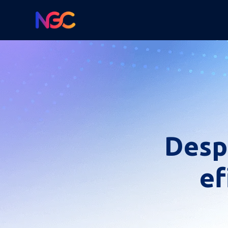
Despi
ef