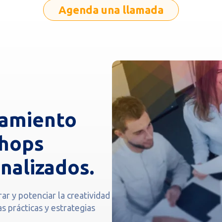
Agenda una llamada
samiento
shops
nalizados.
r y potenciar la creatividad
s prácticas y estrategias