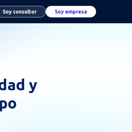
Soy consultor
Soy empresa
idad y
ipo