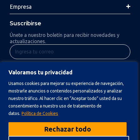
Empresa
Suscribirse
Únete a nuestro boletín para recibir novedades y
actualizaciones.
Enviar
Valoramos tu privacidad
Al suscribirte, aceptas nuestra Política de Privacidad y consientes
Usamos cookies para mejorar su experiencia de navegación,
recibir actualizaciones.
mostrarle anuncios o contenidos personalizados y analizar
nuestro tráfico. Al hacer clic en “Aceptar todo” usted da su
consentimiento a nuestro uso de tratamiento de
datos.
Política de Cookies
Política de Privacidad
Rechazar todo
© 2026 NGC.
Todos los derechos reservados.